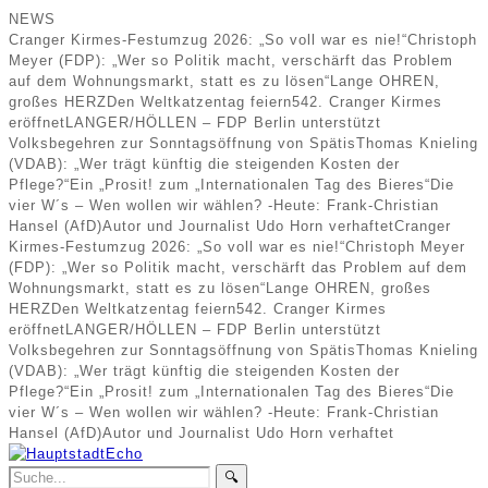
NEWS
Cranger Kirmes-Festumzug 2026: „So voll war es nie!“
Christoph
Meyer (FDP): „Wer so Politik macht, verschärft das Problem
auf dem Wohnungsmarkt, statt es zu lösen“
Lange OHREN,
großes HERZ
Den Weltkatzentag feiern
542. Cranger Kirmes
eröffnet
LANGER/HÖLLEN – FDP Berlin unterstützt
Volksbegehren zur Sonntagsöffnung von Spätis
Thomas Knieling
(VDAB): „Wer trägt künftig die steigenden Kosten der
Pflege?“
Ein „Prosit! zum „Internationalen Tag des Bieres“
Die
vier W´s – Wen wollen wir wählen? -Heute: Frank-Christian
Hansel (AfD)
Autor und Journalist Udo Horn verhaftet
Cranger
Kirmes-Festumzug 2026: „So voll war es nie!“
Christoph Meyer
(FDP): „Wer so Politik macht, verschärft das Problem auf dem
Wohnungsmarkt, statt es zu lösen“
Lange OHREN, großes
HERZ
Den Weltkatzentag feiern
542. Cranger Kirmes
eröffnet
LANGER/HÖLLEN – FDP Berlin unterstützt
Volksbegehren zur Sonntagsöffnung von Spätis
Thomas Knieling
(VDAB): „Wer trägt künftig die steigenden Kosten der
Pflege?“
Ein „Prosit! zum „Internationalen Tag des Bieres“
Die
vier W´s – Wen wollen wir wählen? -Heute: Frank-Christian
Hansel (AfD)
Autor und Journalist Udo Horn verhaftet
🔍