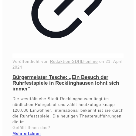
Veröffentlicht von
Redaktion-SDHB-online
on
21. April
2024
Bürgermeister Tesche: „Ein Besuch der
Ruhrfestspiele in Recklinghausen lohnt sich
immer“
Die westfälische Stadt Recklinghausen liegt im
nördlichen Ruhrgebiet und zählt heutzutage knapp
120.000 Einwohner, international bekannt ist sie durch
die Ruhrfestspiele. Die heutigen Theateraufführungen,
die im…
Gefällt Ihnen das?
Mehr erfahren