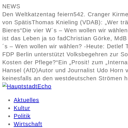
NEWS
Den Weltkatzentag feiern
542. Cranger Kirme
von Spätis
Thomas Knieling (VDAB): „Wer träg
Bieres“
Die vier W´s – Wen wollen wir wählen
ist das Leben ja so fad
Christian Görke, MdB 
´s – Wen wollen wir wählen? -Heute: Detlef
FDP Berlin unterstützt Volksbegehren zur S
Kosten der Pflege?“
Ein „Prosit! zum „Intern
Hansel (AfD)
Autor und Journalist Udo Horn v
keinesfalls an den westdeutschen Strömen h
Aktuelles
Kultur
Politik
Wirtschaft