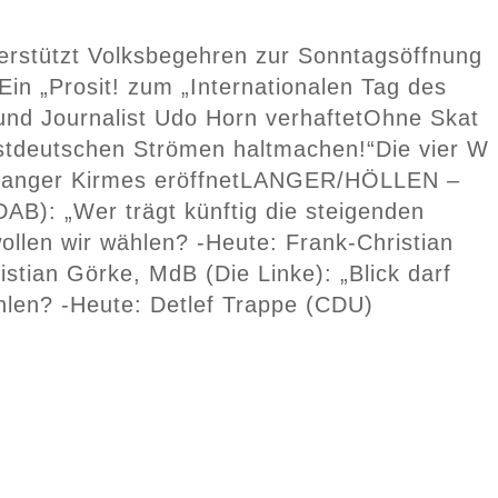
stützt Volksbegehren zur Sonntagsöffnung
Ein „Prosit! zum „Internationalen Tag des
und Journalist Udo Horn verhaftet
Ohne Skat
westdeutschen Strömen haltmachen!“
Die vier W
anger Kirmes eröffnet
LANGER/HÖLLEN –
AB): „Wer trägt künftig die steigenden
ollen wir wählen? -Heute: Frank-Christian
istian Görke, MdB (Die Linke): „Blick darf
hlen? -Heute: Detlef Trappe (CDU)