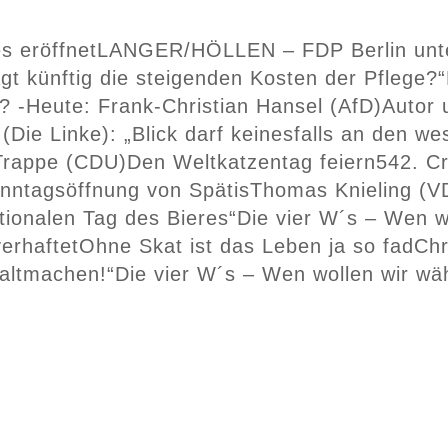
s eröffnet
LANGER/HÖLLEN – FDP Berlin unter
t künftig die steigenden Kosten der Pflege?“
? -Heute: Frank-Christian Hansel (AfD)
Autor 
(Die Linke): „Blick darf keinesfalls an den 
 Trappe (CDU)
Den Weltkatzentag feiern
542. Cr
onntagsöffnung von Spätis
Thomas Knieling (VD
ationalen Tag des Bieres“
Die vier W´s – Wen w
erhaftet
Ohne Skat ist das Leben ja so fad
Chr
altmachen!“
Die vier W´s – Wen wollen wir wä