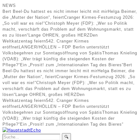
NEWS
Bert Beel-Du hattest es nicht immer leicht mit mir
Helga Beimer,
die „Mutter der Nation“, feiert
Cranger Kirmes-Festumzug 2026:
„So voll war es nie!“
Christoph Meyer (FDP): „Wer so Politik
macht, verschärft das Problem auf dem Wohnungsmarkt, statt
es zu lösen“
Lange OHREN, großes HERZ
Den
Weltkatzentag feiern
542. Cranger Kirmes
eröffnet
LANGER/HÖLLEN – FDP Berlin unterstützt
Volksbegehren zur Sonntagsöffnung von Spätis
Thomas Knieling
(VDAB): „Wer trägt künftig die steigenden Kosten der
Pflege?“
Ein „Prosit! zum „Internationalen Tag des Bieres“
Bert
Beel-Du hattest es nicht immer leicht mit mir
Helga Beimer, die
„Mutter der Nation“, feiert
Cranger Kirmes-Festumzug 2026: „So
voll war es nie!“
Christoph Meyer (FDP): „Wer so Politik macht,
verschärft das Problem auf dem Wohnungsmarkt, statt es zu
lösen“
Lange OHREN, großes HERZ
Den
Weltkatzentag feiern
542. Cranger Kirmes
eröffnet
LANGER/HÖLLEN – FDP Berlin unterstützt
Volksbegehren zur Sonntagsöffnung von Spätis
Thomas Knieling
(VDAB): „Wer trägt künftig die steigenden Kosten der
Pflege?“
Ein „Prosit! zum „Internationalen Tag des Bieres“
🔍