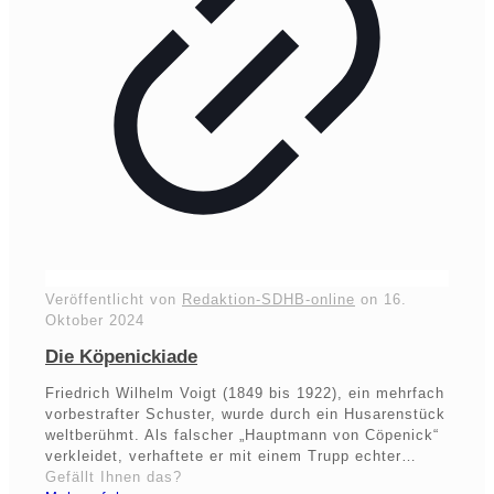
Veröffentlicht von
Redaktion-SDHB-online
on
16.
Oktober 2024
Die Köpenickiade
Friedrich Wilhelm Voigt (1849 bis 1922), ein mehrfach
vorbestrafter Schuster, wurde durch ein Husarenstück
weltberühmt. Als falscher „Hauptmann von Cöpenick“
verkleidet, verhaftete er mit einem Trupp echter…
Gefällt Ihnen das?