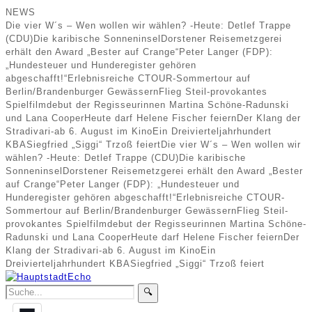
NEWS
Die vier W´s – Wen wollen wir wählen? -Heute: Detlef Trappe
(CDU)
Die karibische Sonneninsel
Dorstener Reisemetzgerei
erhält den Award „Bester auf Crange“
Peter Langer (FDP):
„Hundesteuer und Hunderegister gehören
abgeschafft!“
Erlebnisreiche CTOUR-Sommertour auf
Berlin/Brandenburger Gewässern
Flieg Steil-provokantes
Spielfilmdebut der Regisseurinnen Martina Schöne-Radunski
und Lana Cooper
Heute darf Helene Fischer feiern
Der Klang der
Stradivari-ab 6. August im Kino
Ein Dreivierteljahrhundert
KBA
Siegfried „Siggi“ Trzoß feiert
Die vier W´s – Wen wollen wir
wählen? -Heute: Detlef Trappe (CDU)
Die karibische
Sonneninsel
Dorstener Reisemetzgerei erhält den Award „Bester
auf Crange“
Peter Langer (FDP): „Hundesteuer und
Hunderegister gehören abgeschafft!“
Erlebnisreiche CTOUR-
Sommertour auf Berlin/Brandenburger Gewässern
Flieg Steil-
provokantes Spielfilmdebut der Regisseurinnen Martina Schöne-
Radunski und Lana Cooper
Heute darf Helene Fischer feiern
Der
Klang der Stradivari-ab 6. August im Kino
Ein
Dreivierteljahrhundert KBA
Siegfried „Siggi“ Trzoß feiert
🔍