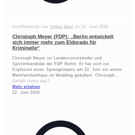
Veröffentlicht von
Volker Neef
on
22. Juni 2026
Christoph Meyer (FDP): „Berlin entwickelt
sich immer mehr zum Eldorado für
Kriminelle“
Christoph Meyer ist Landesvorsitzender und
Spitzenkandidat der FDP Berlin. Er hat sich zur
Explosion eines Sprengkörpers am 22. Juni vor einem
Mehrfamilienhaus im Wedding geäußert. Christoph…
Gefällt Ihnen das?
Mehr erfahren
22. Juni 2026