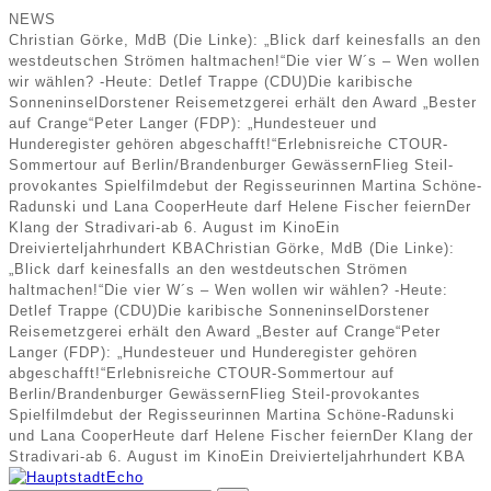
NEWS
Christian Görke, MdB (Die Linke): „Blick darf keinesfalls an den
westdeutschen Strömen haltmachen!“
Die vier W´s – Wen wollen
wir wählen? -Heute: Detlef Trappe (CDU)
Die karibische
Sonneninsel
Dorstener Reisemetzgerei erhält den Award „Bester
auf Crange“
Peter Langer (FDP): „Hundesteuer und
Hunderegister gehören abgeschafft!“
Erlebnisreiche CTOUR-
Sommertour auf Berlin/Brandenburger Gewässern
Flieg Steil-
provokantes Spielfilmdebut der Regisseurinnen Martina Schöne-
Radunski und Lana Cooper
Heute darf Helene Fischer feiern
Der
Klang der Stradivari-ab 6. August im Kino
Ein
Dreivierteljahrhundert KBA
Christian Görke, MdB (Die Linke):
„Blick darf keinesfalls an den westdeutschen Strömen
haltmachen!“
Die vier W´s – Wen wollen wir wählen? -Heute:
Detlef Trappe (CDU)
Die karibische Sonneninsel
Dorstener
Reisemetzgerei erhält den Award „Bester auf Crange“
Peter
Langer (FDP): „Hundesteuer und Hunderegister gehören
abgeschafft!“
Erlebnisreiche CTOUR-Sommertour auf
Berlin/Brandenburger Gewässern
Flieg Steil-provokantes
Spielfilmdebut der Regisseurinnen Martina Schöne-Radunski
und Lana Cooper
Heute darf Helene Fischer feiern
Der Klang der
Stradivari-ab 6. August im Kino
Ein Dreivierteljahrhundert KBA