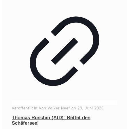
Veröffentlicht von
Volker Neef
on
28. Juni 2026
Thomas Ruschin (AfD): Rettet den
Schäfersee!