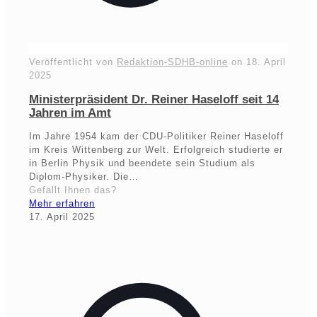
Veröffentlicht von
Redaktion-SDHB-online
on
18. April
2025
Ministerpräsident Dr. Reiner Haseloff seit 14
Jahren im Amt
Im Jahre 1954 kam der CDU-Politiker Reiner Haseloff
im Kreis Wittenberg zur Welt. Erfolgreich studierte er
in Berlin Physik und beendete sein Studium als
Diplom-Physiker. Die…
Gefällt Ihnen das?
Mehr erfahren
17. April 2025