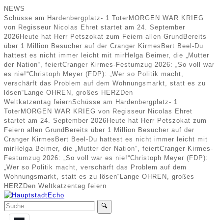
NEWS
Schüsse am Hardenbergplatz- 1 Toter
MORGEN WAR KRIEG
von Regisseur Nicolas Ehret startet am 24. September
2026
Heute hat Herr Petszokat zum Feiern allen Grund
Bereits
über 1 Million Besucher auf der Cranger Kirmes
Bert Beel-Du
hattest es nicht immer leicht mit mir
Helga Beimer, die „Mutter
der Nation“, feiert
Cranger Kirmes-Festumzug 2026: „So voll war
es nie!“
Christoph Meyer (FDP): „Wer so Politik macht,
verschärft das Problem auf dem Wohnungsmarkt, statt es zu
lösen“
Lange OHREN, großes HERZ
Den
Weltkatzentag feiern
Schüsse am Hardenbergplatz- 1
Toter
MORGEN WAR KRIEG von Regisseur Nicolas Ehret
startet am 24. September 2026
Heute hat Herr Petszokat zum
Feiern allen Grund
Bereits über 1 Million Besucher auf der
Cranger Kirmes
Bert Beel-Du hattest es nicht immer leicht mit
mir
Helga Beimer, die „Mutter der Nation“, feiert
Cranger Kirmes-
Festumzug 2026: „So voll war es nie!“
Christoph Meyer (FDP):
„Wer so Politik macht, verschärft das Problem auf dem
Wohnungsmarkt, statt es zu lösen“
Lange OHREN, großes
HERZ
Den Weltkatzentag feiern
🔍