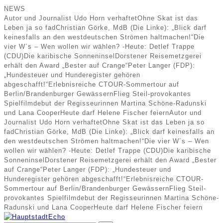
NEWS
Autor und Journalist Udo Horn verhaftet
Ohne Skat ist das
Leben ja so fad
Christian Görke, MdB (Die Linke): „Blick darf
keinesfalls an den westdeutschen Strömen haltmachen!“
Die
vier W´s – Wen wollen wir wählen? -Heute: Detlef Trappe
(CDU)
Die karibische Sonneninsel
Dorstener Reisemetzgerei
erhält den Award „Bester auf Crange“
Peter Langer (FDP):
„Hundesteuer und Hunderegister gehören
abgeschafft!“
Erlebnisreiche CTOUR-Sommertour auf
Berlin/Brandenburger Gewässern
Flieg Steil-provokantes
Spielfilmdebut der Regisseurinnen Martina Schöne-Radunski
und Lana Cooper
Heute darf Helene Fischer feiern
Autor und
Journalist Udo Horn verhaftet
Ohne Skat ist das Leben ja so
fad
Christian Görke, MdB (Die Linke): „Blick darf keinesfalls an
den westdeutschen Strömen haltmachen!“
Die vier W´s – Wen
wollen wir wählen? -Heute: Detlef Trappe (CDU)
Die karibische
Sonneninsel
Dorstener Reisemetzgerei erhält den Award „Bester
auf Crange“
Peter Langer (FDP): „Hundesteuer und
Hunderegister gehören abgeschafft!“
Erlebnisreiche CTOUR-
Sommertour auf Berlin/Brandenburger Gewässern
Flieg Steil-
provokantes Spielfilmdebut der Regisseurinnen Martina Schöne-
Radunski und Lana Cooper
Heute darf Helene Fischer feiern