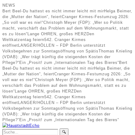
NEWS
Bert Beel-Du hattest es nicht immer leicht mit mir
Helga Beimer,
die „Mutter der Nation“, feiert
Cranger Kirmes-Festumzug 2026:
„So voll war es nie!“
Christoph Meyer (FDP): „Wer so Politik
macht, verschärft das Problem auf dem Wohnungsmarkt, statt
es zu lösen“
Lange OHREN, großes HERZ
Den
Weltkatzentag feiern
542. Cranger Kirmes
eröffnet
LANGER/HÖLLEN – FDP Berlin unterstützt
Volksbegehren zur Sonntagsöffnung von Spätis
Thomas Knieling
(VDAB): „Wer trägt künftig die steigenden Kosten der
Pflege?“
Ein „Prosit! zum „Internationalen Tag des Bieres“
Bert
Beel-Du hattest es nicht immer leicht mit mir
Helga Beimer, die
„Mutter der Nation“, feiert
Cranger Kirmes-Festumzug 2026: „So
voll war es nie!“
Christoph Meyer (FDP): „Wer so Politik macht,
verschärft das Problem auf dem Wohnungsmarkt, statt es zu
lösen“
Lange OHREN, großes HERZ
Den
Weltkatzentag feiern
542. Cranger Kirmes
eröffnet
LANGER/HÖLLEN – FDP Berlin unterstützt
Volksbegehren zur Sonntagsöffnung von Spätis
Thomas Knieling
(VDAB): „Wer trägt künftig die steigenden Kosten der
Pflege?“
Ein „Prosit! zum „Internationalen Tag des Bieres“
🔍