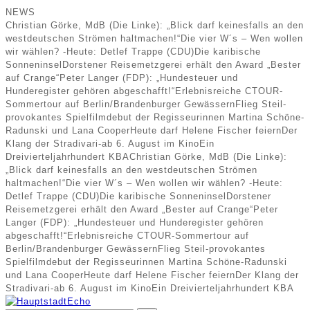
NEWS
Christian Görke, MdB (Die Linke): „Blick darf keinesfalls an den
westdeutschen Strömen haltmachen!“
Die vier W´s – Wen wollen
wir wählen? -Heute: Detlef Trappe (CDU)
Die karibische
Sonneninsel
Dorstener Reisemetzgerei erhält den Award „Bester
auf Crange“
Peter Langer (FDP): „Hundesteuer und
Hunderegister gehören abgeschafft!“
Erlebnisreiche CTOUR-
Sommertour auf Berlin/Brandenburger Gewässern
Flieg Steil-
provokantes Spielfilmdebut der Regisseurinnen Martina Schöne-
Radunski und Lana Cooper
Heute darf Helene Fischer feiern
Der
Klang der Stradivari-ab 6. August im Kino
Ein
Dreivierteljahrhundert KBA
Christian Görke, MdB (Die Linke):
„Blick darf keinesfalls an den westdeutschen Strömen
haltmachen!“
Die vier W´s – Wen wollen wir wählen? -Heute:
Detlef Trappe (CDU)
Die karibische Sonneninsel
Dorstener
Reisemetzgerei erhält den Award „Bester auf Crange“
Peter
Langer (FDP): „Hundesteuer und Hunderegister gehören
abgeschafft!“
Erlebnisreiche CTOUR-Sommertour auf
Berlin/Brandenburger Gewässern
Flieg Steil-provokantes
Spielfilmdebut der Regisseurinnen Martina Schöne-Radunski
und Lana Cooper
Heute darf Helene Fischer feiern
Der Klang der
Stradivari-ab 6. August im Kino
Ein Dreivierteljahrhundert KBA