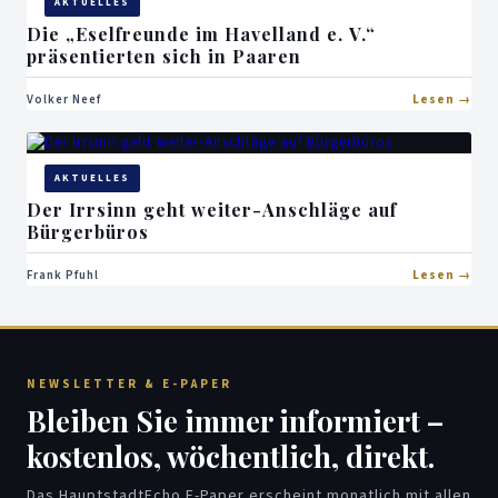
AKTUELLES
Die „Eselfreunde im Havelland e. V.“
präsentierten sich in Paaren
Volker Neef
Lesen
AKTUELLES
Der Irrsinn geht weiter-Anschläge auf
Bürgerbüros
Frank Pfuhl
Lesen
NEWSLETTER & E-PAPER
Bleiben Sie immer informiert –
kostenlos, wöchentlich, direkt.
Das HauptstadtEcho E-Paper erscheint monatlich mit allen